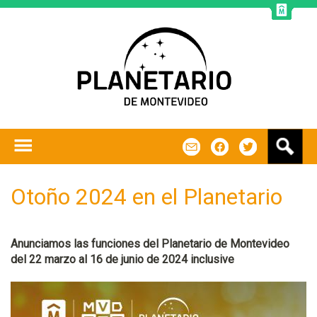
Jump to navigation
B
m
f
t
u
s
c
Otoño 2024 en el Planetario
a
r
Anunciamos las funciones del Planetario de Montevideo
del 22 marzo al 16 de junio de 2024 inclusive