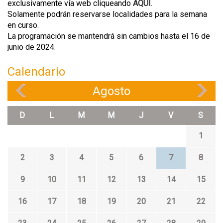
exclusivamente vía web cliqueando
AQUÍ
.
Solamente podrán reservarse localidades para la semana
en curso.
La programación se mantendrá sin cambios hasta el 16 de
junio de 2024.
Calendario
Agosto
«
»
D
L
M
M
J
V
S
1
2
3
4
5
6
7
8
9
10
11
12
13
14
15
16
17
18
19
20
21
22