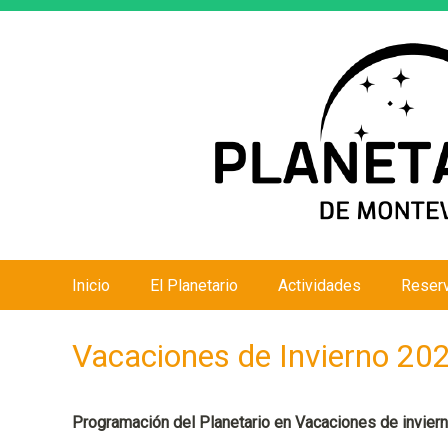
Inicio
El Planetario
Actividades
Reser
M
e
Vacaciones de Invierno 20
n
ú
p
Programación del Planetario en Vacaciones de invier
r