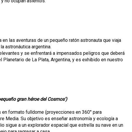
 y no ocupan asientos.
 en las aventuras de un pequeño ratón astronauta que viaja
la astronáutica argentina.
relevantes y se enfrentará a impensados peligros que deberá
l Planetario de La Plata, Argentina, y es exhibido en nuestro
l pequeño gran héroe del Cosmos')
 en formato fulldome (proyecciones en 360° para
re Media. Su objetivo es enseñar astronomía y ecología a
dio sigue a un explorador espacial que estrella su nave en un
ejo para regresar a casa.