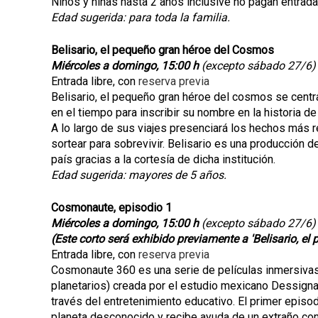
Niños y niñas hasta 2 años inclusive no pagan entrada
Edad sugerida: para toda la familia.
Belisario, el pequeño gran héroe del Cosmos
Miércoles a domingo, 15:00 h
(excepto sábado 27/6)
Entrada libre, con
reserva previa
Belisario, el pequeño gran héroe del cosmos se centra
en el tiempo para inscribir su nombre en la historia de 
A lo largo de sus viajes presenciará los hechos más 
sortear para sobrevivir. Belisario es una producción de
país gracias a la cortesía de dicha institución.
Edad sugerida: mayores de 5 años.
Cosmonaute, episodio 1
Miércoles a domingo, 15:00 h
(excepto sábado 27/6)
(
Este corto será exhibido previamente a 'Belisario, e
Entrada libre, con
reserva previa
Cosmonaute 360 es una serie de películas inmersivas
planetarios) creada por el estudio mexicano Dessigna
través del entretenimiento educativo. El primer episo
planeta desconocido y recibe ayuda de un extraño con