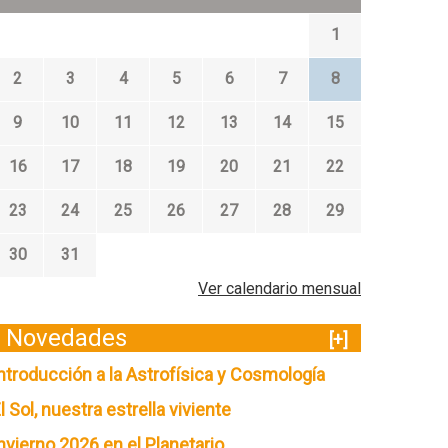
1
2
3
4
5
6
7
8
9
10
11
12
13
14
15
16
17
18
19
20
21
22
23
24
25
26
27
28
29
30
31
Ver calendario mensual
Novedades
[+]
ntroducción a la Astrofísica y Cosmología
l Sol, nuestra estrella viviente
nvierno 2026 en el Planetario