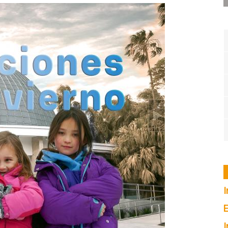
I
E
I