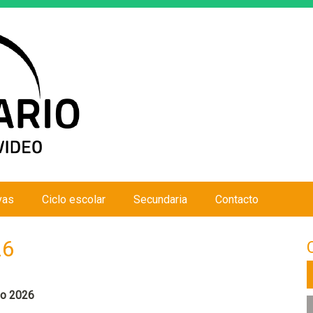
Jump to navigation
vas
Ciclo escolar
Secundaria
Contacto
26
no 2026