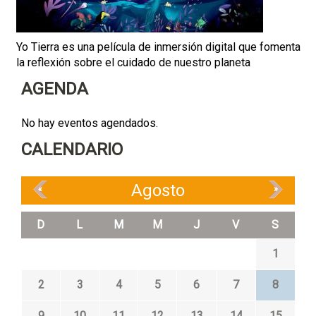
Yo Tierra es una película de inmersión digital que fomenta
la reflexión sobre el cuidado de nuestro planeta
AGENDA
No hay eventos agendados.
CALENDARIO
Agosto
«
»
D
L
M
M
J
V
S
1
2
3
4
5
6
7
8
9
10
11
12
13
14
15