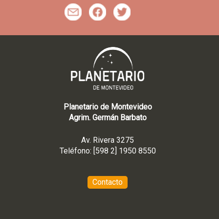
m
f
t
Planetario de Montevideo
Agrim. Germán Barbato
Av. Rivera 3275
Teléfono: [598 2] 1950 8550
Contacto