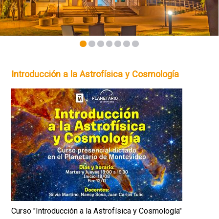
1
2
3
4
5
6
7
Introducción a la Astrofísica y Cosmología
Curso "Introducción a la Astrofísica y Cosmología"