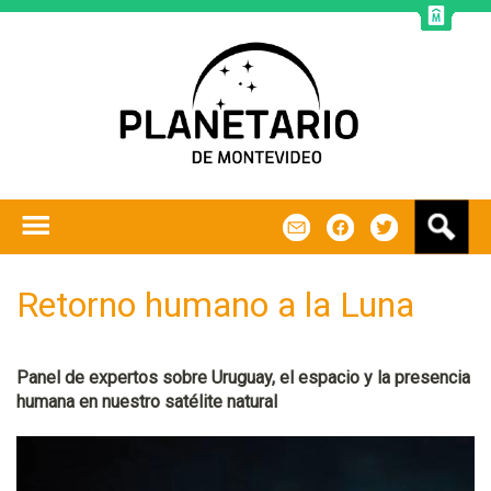
Jump to navigation
B
m
f
t
u
s
c
Retorno humano a la Luna
a
r
Panel de expertos sobre Uruguay, el espacio y la presencia
humana en nuestro satélite natural