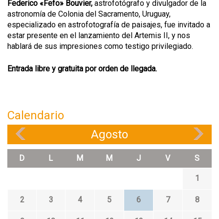
Federico «Fefo» Bouvier,
astrofotógrafo y divulgador de la
astronomía de Colonia del Sacramento, Uruguay,
especializado en astrofotografía de paisajes, fue invitado a
estar presente en el lanzamiento del Artemis II, y nos
hablará de sus impresiones como testigo privilegiado.
Entrada libre y gratuita por orden de llegada.
Calendario
Agosto
«
»
D
L
M
M
J
V
S
1
2
3
4
5
6
7
8