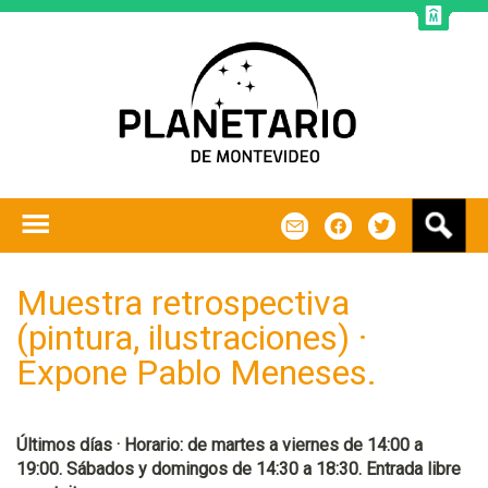
Jump to navigation
B
m
f
t
u
s
c
Muestra retrospectiva
a
(pintura, ilustraciones) ·
r
Expone Pablo Meneses.
Últimos días · Horario: de martes a viernes de 14:00 a
19:00. Sábados y domingos de 14:30 a 18:30. Entrada libre