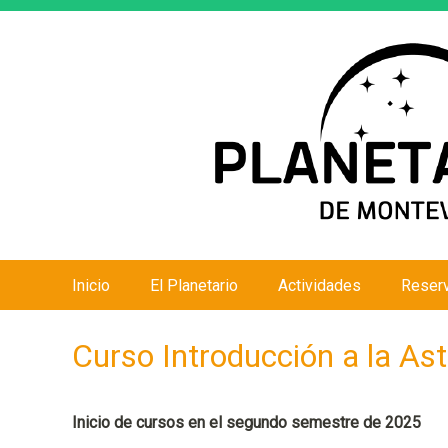
Inicio
El Planetario
Actividades
Reser
M
e
Curso Introducción a la As
n
ú
p
Inicio de cursos en el segundo semestre de 2025
r