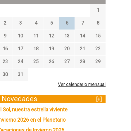
1
2
3
4
5
6
7
8
9
10
11
12
13
14
15
16
17
18
19
20
21
22
23
24
25
26
27
28
29
30
31
Ver calendario mensual
Novedades
[+]
l Sol, nuestra estrella viviente
nvierno 2026 en el Planetario
acaciones de Invierno 2026