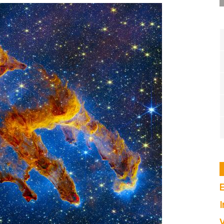
E
I
V