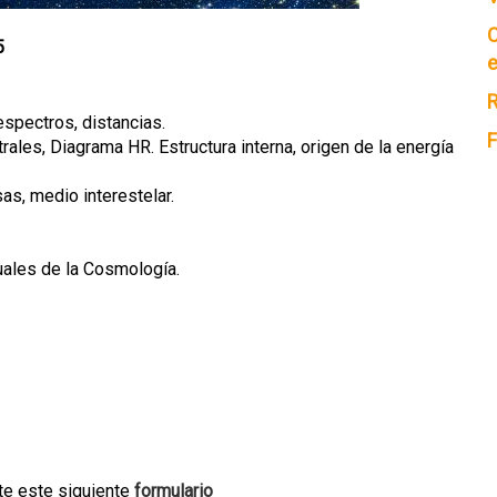
C
5
e
R
espectros, distancias.
F
rales, Diagrama HR. Estructura interna, origen de la energía
as, medio interestelar.
ales de la Cosmología.
nte este siguiente
formulario