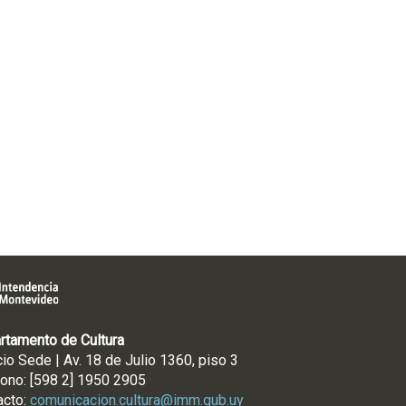
rtamento de Cultura
cio Sede | Av. 18 de Julio 1360, piso 3
fono: [598 2] 1950 2905
acto:
comunicacion.cultura@imm.gub.uy