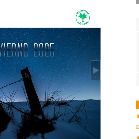
I
E
I