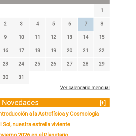
1
2
3
4
5
6
7
8
9
10
11
12
13
14
15
16
17
18
19
20
21
22
23
24
25
26
27
28
29
30
31
Ver calendario mensual
Novedades
[+]
ntroducción a la Astrofísica y Cosmología
l Sol, nuestra estrella viviente
nvierno 2026 en el Planetario