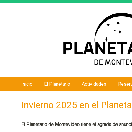
Inicio
El Planetario
Actividades
Reser
M
e
Invierno 2025 en el Planeta
n
ú
p
El Planetario de Montevideo tiene el agrado de anunci
r