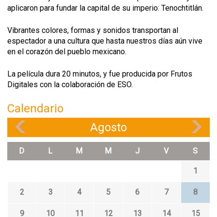
aplicaron para fundar la capital de su imperio: Tenochtitlán.
Vibrantes colores, formas y sonidos transportan al
espectador a una cultura que hasta nuestros días aún vive
en el corazón del pueblo mexicano.
La película dura 20 minutos, y fue producida por Frutos
Digitales con la colaboración de ESO.
Calendario
Agosto
«
»
D
L
M
M
J
V
S
1
2
3
4
5
6
7
8
9
10
11
12
13
14
15