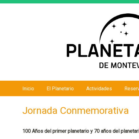
Inicio
El Planetario
Actividades
Reser
M
e
Jornada Conmemorativa
n
ú
p
100 Años del primer planetario y 70 años del planetar
r