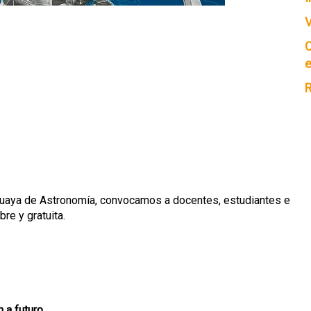
V
C
e
R
guaya de Astronomía, convocamos a docentes, estudiantes e
bre y gratuita.
 a futuro