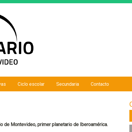
Jump to navigation
vas
Ciclo escolar
Secundaria
Contacto
io de Montevideo, primer planetario de Iberoamérica.