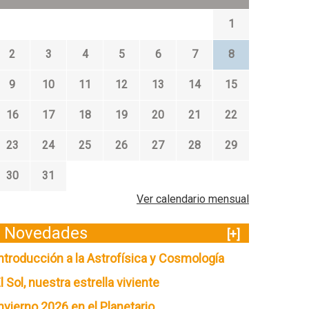
1
2
3
4
5
6
7
8
9
10
11
12
13
14
15
16
17
18
19
20
21
22
23
24
25
26
27
28
29
30
31
Ver calendario mensual
Novedades
[+]
ntroducción a la Astrofísica y Cosmología
l Sol, nuestra estrella viviente
nvierno 2026 en el Planetario