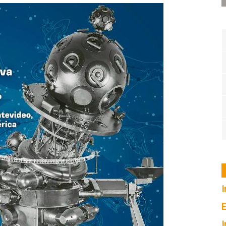
I
E
I