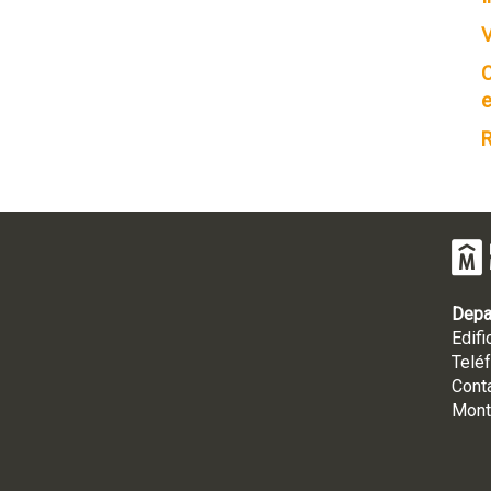
V
C
e
R
Depa
Edifi
Telé
Cont
Mont