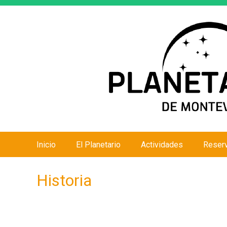
Inicio
El Planetario
Actividades
Reser
M
e
Historia
n
ú
p
r