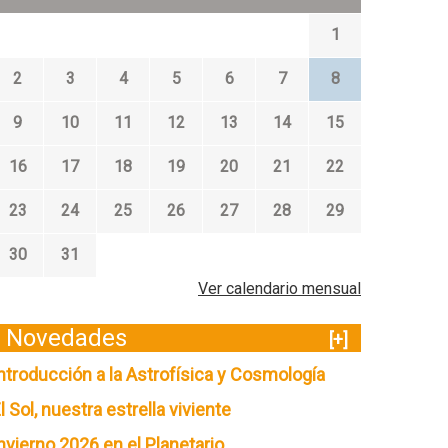
1
2
3
4
5
6
7
8
9
10
11
12
13
14
15
16
17
18
19
20
21
22
23
24
25
26
27
28
29
30
31
Ver calendario mensual
Novedades
[+]
ntroducción a la Astrofísica y Cosmología
l Sol, nuestra estrella viviente
nvierno 2026 en el Planetario