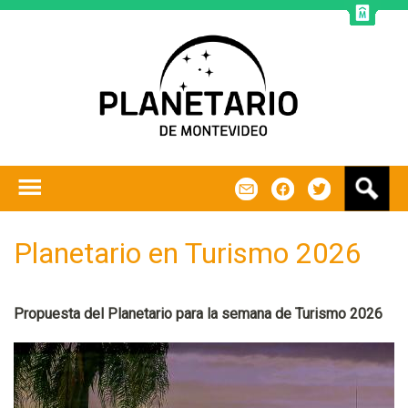
Jump to navigation
B
m
f
t
u
s
c
Planetario en Turismo 2026
a
r
Propuesta del Planetario para la semana de Turismo 2026